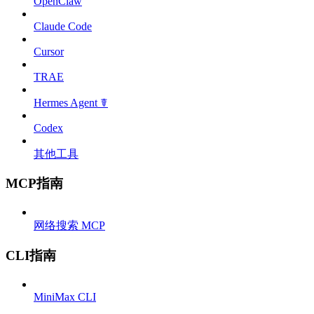
OpenClaw
Claude Code
Cursor
TRAE
Hermes Agent ☤
Codex
其他工具
MCP指南
网络搜索 MCP
CLI指南
MiniMax CLI