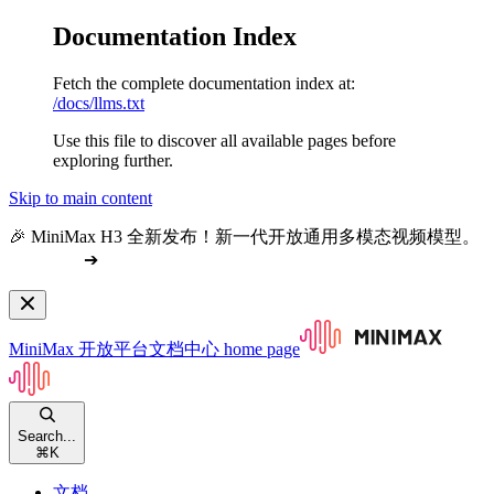
Documentation Index
Fetch the complete documentation index at:
/docs/llms.txt
Use this file to discover all available pages before
exploring further.
Skip to main content
🎉 MiniMax H3 全新发布！新一代开放通用多模态视频模型。
查看文档
➔
MiniMax 开放平台文档中心
home page
Search...
⌘
K
文档