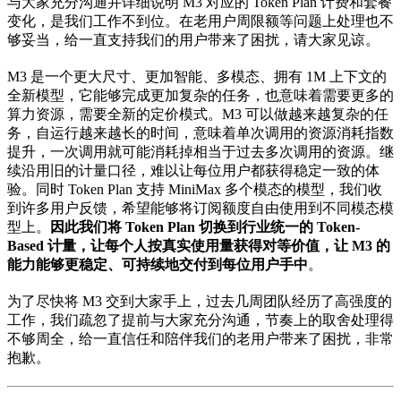
与大家充分沟通并详细说明 M3 对应的 Token Plan 计费和套餐
变化，是我们工作不到位。在老用户周限额等问题上处理也不
够妥当，给一直支持我们的用户带来了困扰，请大家见谅。
M3 是一个更大尺寸、更加智能、多模态、拥有 1M 上下文的
全新模型，它能够完成更加复杂的任务，也意味着需要更多的
算力资源，需要全新的定价模式。M3 可以做越来越复杂的任
务，自运行越来越长的时间，意味着单次调用的资源消耗指数
提升，一次调用就可能消耗掉相当于过去多次调用的资源。继
续沿用旧的计量口径，难以让每位用户都获得稳定一致的体
验。同时 Token Plan 支持 MiniMax 多个模态的模型，我们收
到许多用户反馈，希望能够将订阅额度自由使用到不同模态模
型上。
因此我们将 Token Plan 切换到行业统一的 Token-
Based 计量，让每个人按真实使用量获得对等价值，让 M3 的
能力能够更稳定、可持续地交付到每位用户手中
。
为了尽快将 M3 交到大家手上，过去几周团队经历了高强度的
工作，我们疏忽了提前与大家充分沟通，节奏上的取舍处理得
不够周全，给一直信任和陪伴我们的老用户带来了困扰，非常
抱歉。