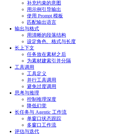
补充约束的意图
用示例引导输出
使用 Prompt 模板
匹配输出语言
输出与格式
用清晰的段落结构
设定角色、格式与长度
长上下文
任务放在素材之后
为素材建索引并分隔
工具调用
工具定义
并行工具调用
避免过度调用
思考与推理
控制推理深度
降低幻觉
长任务与 Agentic 工作流
单窗口状态跟踪
多窗口工作流
评估与迭代