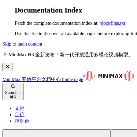
Documentation Index
Fetch the complete documentation index at:
/docs/llms.txt
Use this file to discover all available pages before exploring fur
Skip to main content
🎉 MiniMax H3 全新发布！新一代开放通用多模态视频模型。
MiniMax 开放平台文档中心
home page
Search...
⌘
K
文档
定价
控制台