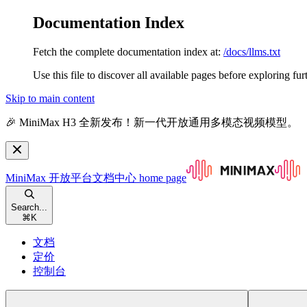
Documentation Index
Fetch the complete documentation index at:
/docs/llms.txt
Use this file to discover all available pages before exploring fur
Skip to main content
🎉 MiniMax H3 全新发布！新一代开放通用多模态视频模型。
MiniMax 开放平台文档中心
home page
Search...
⌘
K
文档
定价
控制台