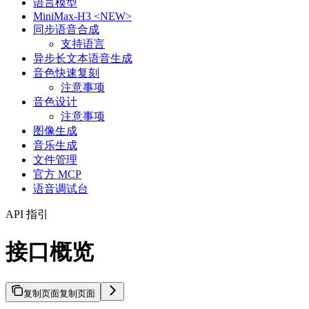
语言模型
MiniMax-H3 <NEW>
同步语音合成
支持语言
异步长文本语音生成
音色快速复刻
注意事项
音色设计
注意事项
图像生成
音乐生成
文件管理
官方 MCP
语音调试台
API 指引
接口概览
复制页面
复制页面