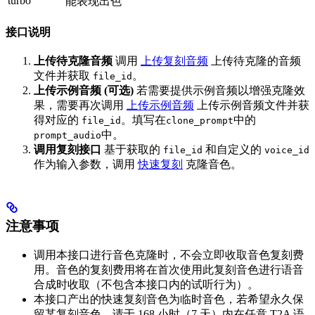
turbo
能表现出色
接口说明
上传待克隆音频
调用
上传复刻音频
上传待克隆的音频
文件并获取
。
file_id
上传示例音频 (可选)
若需要提供示例音频以增强克隆效
果，需要再次调用
上传示例音频
上传示例音频文件并获
得对应的
。填写在
中的
file_id
clone_prompt
中。
prompt_audio
调用复刻接口
基于获取的
和自定义的
file_id
voice_id
作为输入参数，调用
快速复刻
克隆音色。
注意事项
调用本接口进行音色克隆时，不会立即收取音色复刻费
用。音色的复刻费用将在首次使用此复刻音色进行语音
合成时收取（不包含本接口内的试听行为）。
本接口产出的快速复刻音色为临时音色，若希望永久保
留某复刻音色，请于 168 小时（7 天）内在任意 T2A 语