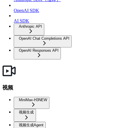
OpenAI SDK
AI SDK
Anthropic API
OpenAI Chat Completions API
OpenAI Responses API
视频
MiniMax-H3
NEW
视频生成
视频生成Agent