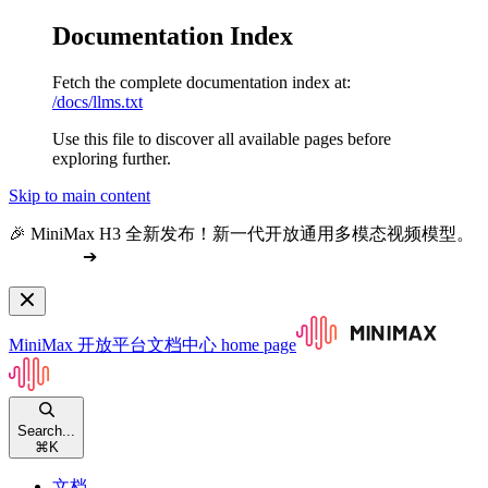
Documentation Index
Fetch the complete documentation index at:
/docs/llms.txt
Use this file to discover all available pages before
exploring further.
Skip to main content
🎉 MiniMax H3 全新发布！新一代开放通用多模态视频模型。
查看文档
➔
MiniMax 开放平台文档中心
home page
Search...
⌘
K
文档