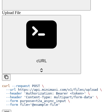
Upload File
cURL
curl
 --request
 POST
 \
  --url
 https://api.minimaxi.com/v1/files/upload
 \
  --header
 'Authorization: Bearer <token>'
 \
  --header
 'Content-Type: multipart/form-data'
 \
  --form
 purpose=t2a_async_input
 \
  --form
 file='@example-file'