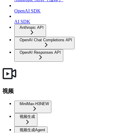
OpenAI SDK
AI SDK
Anthropic API
OpenAI Chat Completions API
OpenAI Responses API
视频
MiniMax-H3
NEW
视频生成
视频生成Agent