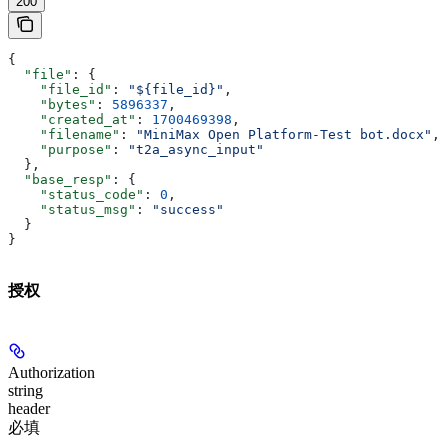
200
{
  "file"
: {
    "file_id"
: 
"${file_id}"
,
    "bytes"
: 
5896337
,
    "created_at"
: 
1700469398
,
    "filename"
: 
"MiniMax Open Platform-Test bot.docx"
,
    "purpose"
: 
"t2a_async_input"
  },
  "base_resp"
: {
    "status_code"
: 
0
,
    "status_msg"
: 
"success"
  }
}
授权
Authorization
string
header
必填