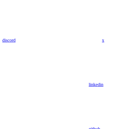
discord
x
linkedin
github