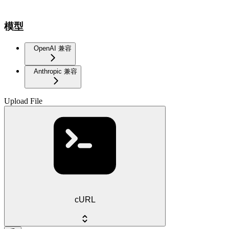
模型
OpenAI 兼容
Anthropic 兼容
Upload File
cURL