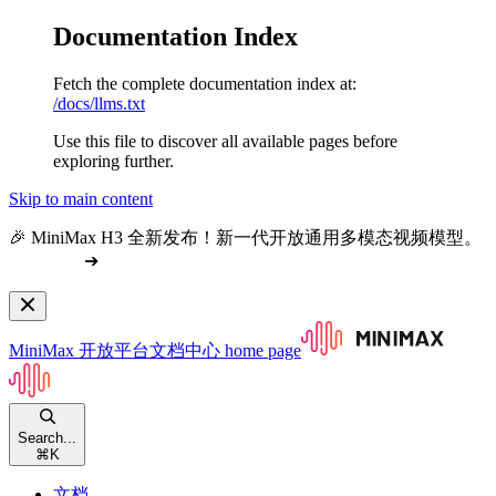
Documentation Index
Fetch the complete documentation index at:
/docs/llms.txt
Use this file to discover all available pages before
exploring further.
Skip to main content
🎉 MiniMax H3 全新发布！新一代开放通用多模态视频模型。
查看文档
➔
MiniMax 开放平台文档中心
home page
Search...
⌘
K
文档