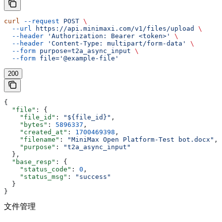
curl
 --request
 POST
 \
  --url
 https://api.minimaxi.com/v1/files/upload
 \
  --header
 'Authorization: Bearer <token>'
 \
  --header
 'Content-Type: multipart/form-data'
 \
  --form
 purpose=t2a_async_input
 \
  --form
 file='@example-file'
200
{
  "file"
: {
    "file_id"
: 
"${file_id}"
,
    "bytes"
: 
5896337
,
    "created_at"
: 
1700469398
,
    "filename"
: 
"MiniMax Open Platform-Test bot.docx"
,
    "purpose"
: 
"t2a_async_input"
  },
  "base_resp"
: {
    "status_code"
: 
0
,
    "status_msg"
: 
"success"
  }
}
文件管理