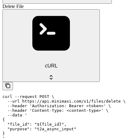
Delete File
cURL
curl --request POST \

  --url https://api.minimaxi.com/v1/files/delete \

  --header 'Authorization: Bearer <token>' \

  --header 'Content-Type: <content-type>' \

  --data '

{

  "file_id": "${file_id}",

  "purpose": "t2a_async_input"

}
