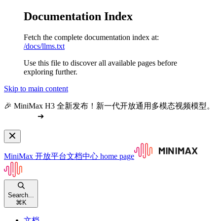
Documentation Index
Fetch the complete documentation index at:
/docs/llms.txt
Use this file to discover all available pages before
exploring further.
Skip to main content
🎉 MiniMax H3 全新发布！新一代开放通用多模态视频模型。
查看文档
➔
MiniMax 开放平台文档中心
home page
Search...
⌘
K
文档