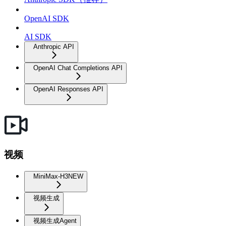
OpenAI SDK
AI SDK
Anthropic API
OpenAI Chat Completions API
OpenAI Responses API
视频
MiniMax-H3
NEW
视频生成
视频生成Agent