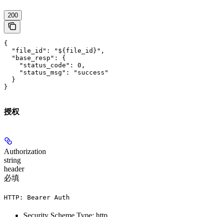
'
200
{

  "file_id": "${file_id}",

  "base_resp": {

    "status_code": 0,

    "status_msg": "success"

  }

}
授权
Authorization
string
header
必填
HTTP: Bearer Auth
Security Scheme Type: http