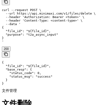
curl --request POST \

  --url https://api.minimaxi.com/v1/files/delete \

  --header 'Authorization: Bearer <token>' \

  --header 'Content-Type: <content-type>' \

  --data '

{

  "file_id": "${file_id}",

  "purpose": "t2a_async_input"

}

'
200
{

  "file_id": "${file_id}",

  "base_resp": {

    "status_code": 0,

    "status_msg": "success"

  }

}
文件管理
文件删除