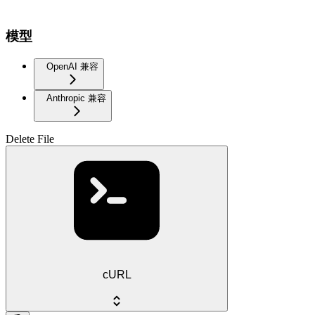
模型
OpenAI 兼容
Anthropic 兼容
Delete File
cURL