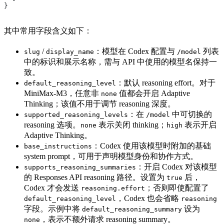
}
其中常用字段含义如下：
/
：模型在 Codex 配置与
列表
slug
display_name
/model
中的标识和展示名称，需与 API 中使用的模型名保持一
致。
：默认 reasoning effort。对于
default_reasoning_level
MiniMax-M3，任意非
值都会开启 Adaptive
none
Thinking；该值不用于调节 reasoning 深度。
：在
中可切换的
supported_reasoning_levels
/model
reasoning 选项。
表示关闭 thinking；
表示开启
none
high
Adaptive Thinking。
：Codex 使用该模型时附加的基础
base_instructions
system prompt，可用于声明模型身份和协作方式。
：开启 Codex 对该模型
supports_reasoning_summaries
的 Responses API reasoning 路径。设置为
后，
true
Codex 才会发送
；否则即使配置了
reasoning.effort
，Codex 也会省略
default_reasoning_level
reasoning
字段。示例中将
设为
default_reasoning_summary
，表示不额外请求 reasoning summary。
none