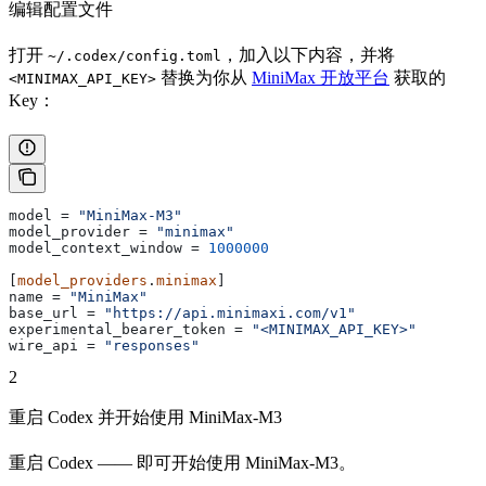
编辑配置文件
打开
，加入以下内容，并将
~/.codex/config.toml
替换为你从
MiniMax 开放平台
获取的
<MINIMAX_API_KEY>
Key：
model
 = 
"MiniMax-M3"
model_provider
 = 
"minimax"
model_context_window
 = 
1000000
[
model_providers
.
minimax
]
name
 = 
"MiniMax"
base_url
 = 
"https://api.minimaxi.com/v1"
experimental_bearer_token
 = 
"<MINIMAX_API_KEY>"
wire_api
 = 
"responses"
2
重启 Codex 并开始使用 MiniMax-M3
重启 Codex —— 即可开始使用 MiniMax-M3。