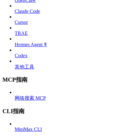
OpenClaw
Claude Code
Cursor
TRAE
Hermes Agent ☤
Codex
其他工具
MCP指南
网络搜索 MCP
CLI指南
MiniMax CLI