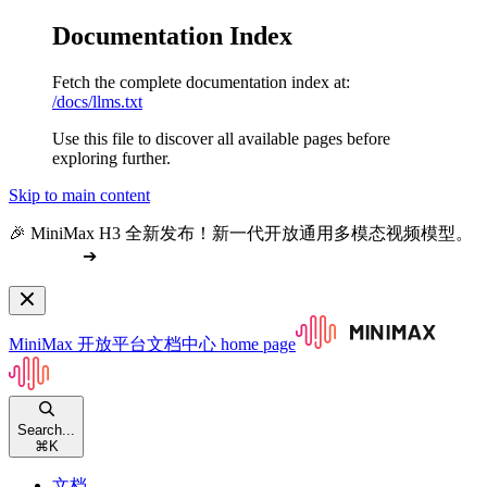
Documentation Index
Fetch the complete documentation index at:
/docs/llms.txt
Use this file to discover all available pages before
exploring further.
Skip to main content
🎉 MiniMax H3 全新发布！新一代开放通用多模态视频模型。
查看文档
➔
MiniMax 开放平台文档中心
home page
Search...
⌘
K
文档