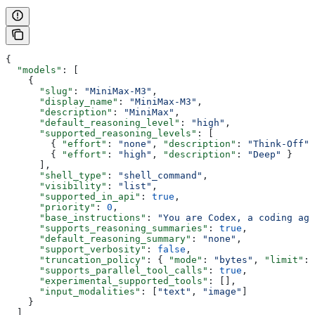
{
  "models"
: [
    {
      "slug"
: 
"MiniMax-M3"
,
      "display_name"
: 
"MiniMax-M3"
,
      "description"
: 
"MiniMax"
,
      "default_reasoning_level"
: 
"high"
,
      "supported_reasoning_levels"
: [
        { 
"effort"
: 
"none"
, 
"description"
: 
"Think-Off"
 
        { 
"effort"
: 
"high"
, 
"description"
: 
"Deep"
 }
      ],
      "shell_type"
: 
"shell_command"
,
      "visibility"
: 
"list"
,
      "supported_in_api"
: 
true
,
      "priority"
: 
0
,
      "base_instructions"
: 
"You are Codex, a coding age
      "supports_reasoning_summaries"
: 
true
,
      "default_reasoning_summary"
: 
"none"
,
      "support_verbosity"
: 
false
,
      "truncation_policy"
: { 
"mode"
: 
"bytes"
, 
"limit"
: 
      "supports_parallel_tool_calls"
: 
true
,
      "experimental_supported_tools"
: [],
      "input_modalities"
: [
"text"
, 
"image"
]
    }
  ]