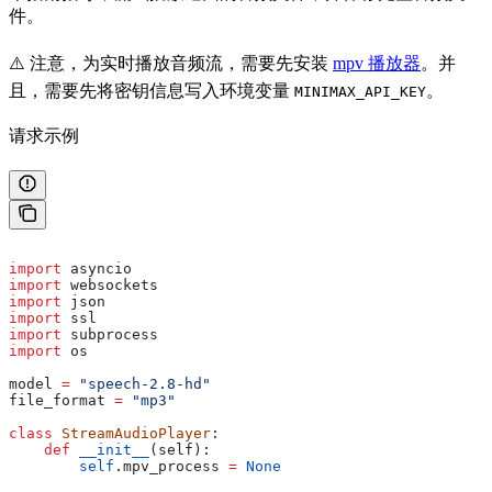
件。
⚠️ 注意，为实时播放音频流，需要先安装
mpv 播放器
。并
且，需要先将密钥信息写入环境变量
。
MINIMAX_API_KEY
请求示例
import
 asyncio
import
 websockets
import
 json
import
 ssl
import
 subprocess
import
 os
model 
=
 "speech-2.8-hd"
file_format 
=
 "mp3"
class
 StreamAudioPlayer
:
    def
 __init__
(
self
):
        self
.mpv_process 
=
 None