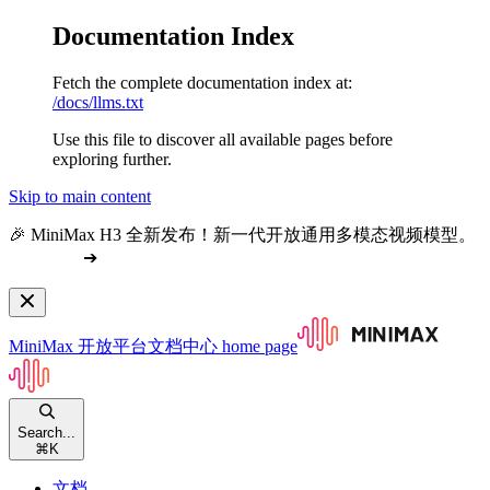
Documentation Index
Fetch the complete documentation index at:
/docs/llms.txt
Use this file to discover all available pages before
exploring further.
Skip to main content
🎉 MiniMax H3 全新发布！新一代开放通用多模态视频模型。
查看文档
➔
MiniMax 开放平台文档中心
home page
Search...
⌘
K
文档