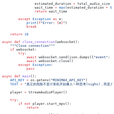
                estimated_duration 
=
 total_audio_size 
*
                wait_time 
=
 max
(estimated_duration 
+
 5
,
                return
 wait_time
        except
 Exception
 as
 e:
            print
(
f
"Error: 
{
e
}
"
)
            break
    return
 10
async
 def
 close_connection
(
websocket
):
    """Close connection"""
    if
 websocket:
        try
:
            await
 websocket.send(json.dumps({
"event"
: 
"
            await
 websocket.close()
        except
 Exception
:
            pass
async
 def
 main
():
    API_KEY
 =
 os.getenv(
"MINIMAX_API_KEY"
)
    TEXT
 =
 "真正的危险不是计算机开始像人一样思考(sighs)，而
    player 
=
 StreamAudioPlayer()
    try
:
        if
 not
 player.start_mpv():
            return