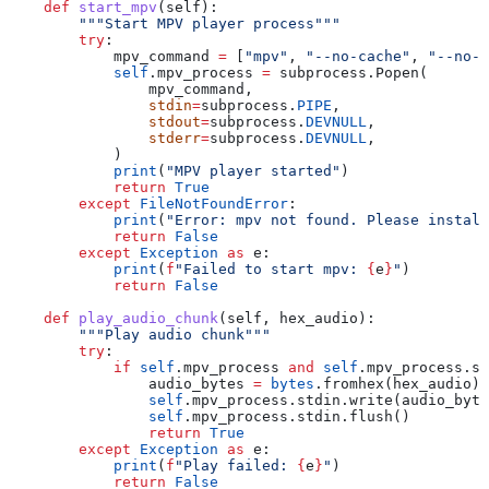
    def
 start_mpv
(
self
):
        """Start MPV player process"""
        try
:
            mpv_command 
=
 [
"mpv"
, 
"--no-cache"
, 
"--no-t
            self
.mpv_process 
=
 subprocess.Popen(
                mpv_command,
                stdin
=
subprocess.
PIPE
,
                stdout
=
subprocess.
DEVNULL
,
                stderr
=
subprocess.
DEVNULL
,
            )
            print
(
"MPV player started"
)
            return
 True
        except
 FileNotFoundError
:
            print
(
"Error: mpv not found. Please install
            return
 False
        except
 Exception
 as
 e:
            print
(
f
"Failed to start mpv: 
{
e
}
"
)
            return
 False
    def
 play_audio_chunk
(
self
, 
hex_audio
):
        """Play audio chunk"""
        try
:
            if
 self
.mpv_process 
and
 self
.mpv_process.st
                audio_bytes 
=
 bytes
.fromhex(hex_audio)
                self
.mpv_process.stdin.write(audio_byte
                self
.mpv_process.stdin.flush()
                return
 True
        except
 Exception
 as
 e:
            print
(
f
"Play failed: 
{
e
}
"
)
            return
 False