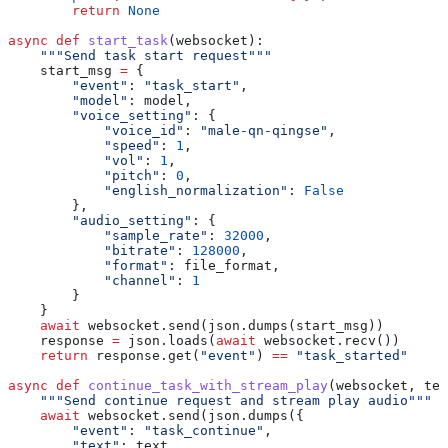
        return
 None
async
 def
 start_task
(
websocket
):
    """Send task start request"""
    start_msg 
=
 {
        "event"
: 
"task_start"
,
        "model"
: model,
        "voice_setting"
: {
            "voice_id"
: 
"male-qn-qingse"
,
            "speed"
: 
1
,
            "vol"
: 
1
,
            "pitch"
: 
0
,
            "english_normalization"
: 
False
        },
        "audio_setting"
: {
            "sample_rate"
: 
32000
,
            "bitrate"
: 
128000
,
            "format"
: file_format,
            "channel"
: 
1
        }
    }
    await
 websocket.send(json.dumps(start_msg))
    response 
=
 json.loads(
await
 websocket.recv())
    return
 response.get(
"event"
) 
==
 "task_started"
async
 def
 continue_task_with_stream_play
(
websocket
, 
tex
    """Send continue request and stream play audio"""
    await
 websocket.send(json.dumps({
        "event"
: 
"task_continue"
,
        "text"
: text