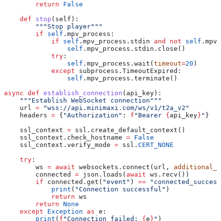
        return
 False
    def
 stop
(
self
):
        """Stop player"""
        if
 self
.mpv_process:
            if
 self
.mpv_process.stdin 
and
 not
 self
.mpv_
                self
.mpv_process.stdin.close()
            try
:
                self
.mpv_process.wait(
timeout
=
20
)
            except
 subprocess.TimeoutExpired:
                self
.mpv_process.terminate()
async
 def
 establish_connection
(
api_key
):
    """Establish WebSocket connection"""
    url 
=
 "wss://api.minimaxi.com/ws/v1/t2a_v2"
    headers 
=
 {
"Authorization"
: 
f
"Bearer 
{
api_key
}
"
}
    ssl_context 
=
 ssl.create_default_context()
    ssl_context.check_hostname 
=
 False
    ssl_context.verify_mode 
=
 ssl.
CERT_NONE
    try
:
        ws 
=
 await
 websockets.connect(url, 
additional_h
        connected 
=
 json.loads(
await
 ws.recv())
        if
 connected.get(
"event"
) 
==
 "connected_success
            print
(
"Connection successful"
)
            return
 ws
        return
 None
    except
 Exception
 as
 e:
        print
(
f
"Connection failed: 
{
e
}
"
)