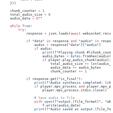
    }))
    chunk_counter 
=
 1
    total_audio_size 
=
 0
    audio_data 
=
 b
""
    while
 True
:
        try
:
            response 
=
 json.loads(
await
 websocket.recv(
            if
 "data"
 in
 response 
and
 "audio"
 in
 respon
                audio 
=
 response[
"data"
][
"audio"
]
                if
 audio:
                    print
(
f
"Playing chunk #
{
chunk_count
                    audio_bytes 
=
 bytes
.fromhex(audio)
                    if
 player.play_audio_chunk(audio):
                        total_audio_size 
+=
 len
(audio_b
                        audio_data 
+=
 audio_bytes
                        chunk_counter 
+=
 1
            if
 response.get(
"is_final"
):
                print
(
f
"Audio synthesis completed: 
{
chu
                if
 player.mpv_process 
and
 player.mpv_pr
                    player.mpv_process.stdin.close()
                # Save audio to file
                with
 open
(
f
"output.
{
file_format
}
"
, 
"wb"
                    f.write(audio_data)
                print
(
f
"Audio saved as output.
{
file_for