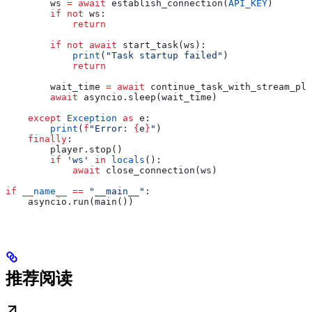
        ws 
=
 await
 establish_connection(
API_KEY
)
        if
 not
 ws:
            return
        if
 not
 await
 start_task(ws):
            print
(
"Task startup failed"
)
            return
        wait_time 
=
 await
 continue_task_with_stream_pla
        await
 asyncio.sleep(wait_time)
    except
 Exception
 as
 e:
        print
(
f
"Error: 
{
e
}
"
)
    finally
:
        player.stop()
        if
 'ws'
 in
 locals
():
            await
 close_connection(ws)
if
 __name__
 ==
 "__main__"
:
    asyncio.run(main())
推荐阅读