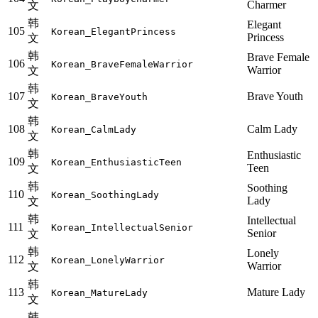
Charmer
文
韩
Elegant
105
Korean_ElegantPrincess
Princess
文
韩
Brave Female
106
Korean_BraveFemaleWarrior
Warrior
文
韩
107
Brave Youth
Korean_BraveYouth
文
韩
108
Calm Lady
Korean_CalmLady
文
韩
Enthusiastic
109
Korean_EnthusiasticTeen
Teen
文
韩
Soothing
110
Korean_SoothingLady
Lady
文
韩
Intellectual
111
Korean_IntellectualSenior
Senior
文
韩
Lonely
112
Korean_LonelyWarrior
Warrior
文
韩
113
Mature Lady
Korean_MatureLady
文
韩