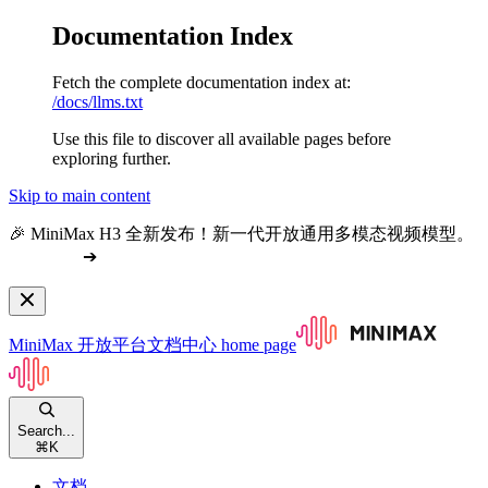
Documentation Index
Fetch the complete documentation index at:
/docs/llms.txt
Use this file to discover all available pages before
exploring further.
Skip to main content
🎉 MiniMax H3 全新发布！新一代开放通用多模态视频模型。
查看文档
➔
MiniMax 开放平台文档中心
home page
Search...
⌘
K
文档