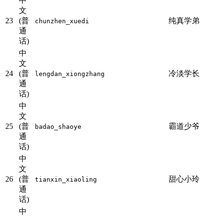
中
文
23
(普
纯真学弟
chunzhen_xuedi
通
话)
中
文
24
(普
冷淡学长
lengdan_xiongzhang
通
话)
中
文
25
(普
霸道少爷
badao_shaoye
通
话)
中
文
26
(普
甜心小玲
tianxin_xiaoling
通
话)
中