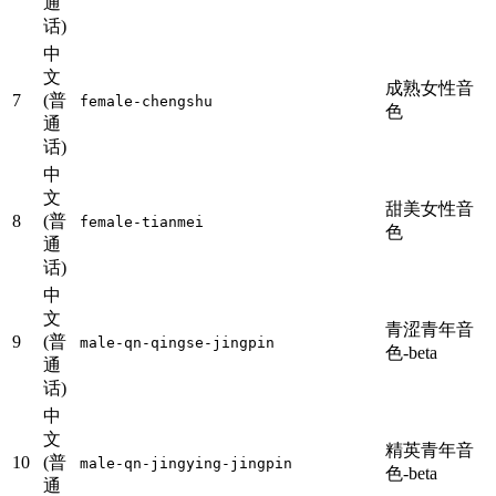
通
话)
中
文
成熟女性音
7
(普
female-chengshu
色
通
话)
中
文
甜美女性音
8
(普
female-tianmei
色
通
话)
中
文
青涩青年音
9
(普
male-qn-qingse-jingpin
色-beta
通
话)
中
文
精英青年音
10
(普
male-qn-jingying-jingpin
色-beta
通