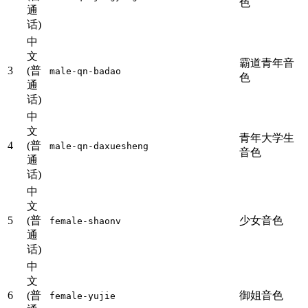
色
通
话)
中
文
霸道青年音
3
(普
male-qn-badao
色
通
话)
中
文
青年大学生
4
(普
male-qn-daxuesheng
音色
通
话)
中
文
5
(普
少女音色
female-shaonv
通
话)
中
文
6
(普
御姐音色
female-yujie