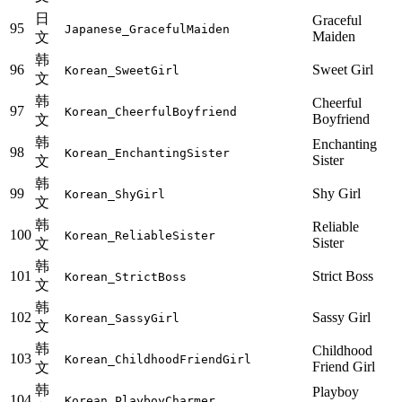
日
Graceful
95
Japanese_GracefulMaiden
Maiden
文
韩
96
Sweet Girl
Korean_SweetGirl
文
韩
Cheerful
97
Korean_CheerfulBoyfriend
Boyfriend
文
韩
Enchanting
98
Korean_EnchantingSister
Sister
文
韩
99
Shy Girl
Korean_ShyGirl
文
韩
Reliable
100
Korean_ReliableSister
Sister
文
韩
101
Strict Boss
Korean_StrictBoss
文
韩
102
Sassy Girl
Korean_SassyGirl
文
韩
Childhood
103
Korean_ChildhoodFriendGirl
Friend Girl
文
韩
Playboy
104
Korean_PlayboyCharmer