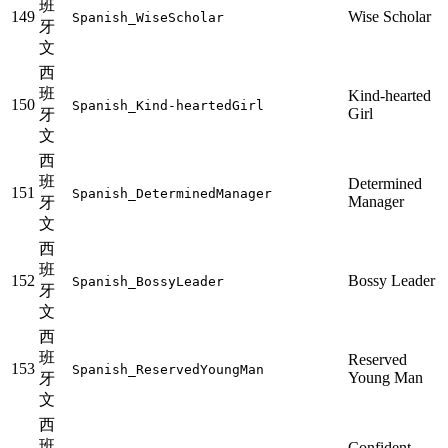
班
149
Wise Scholar
Spanish_WiseScholar
牙
文
西
班
Kind-hearted
150
Spanish_Kind-heartedGirl
Girl
牙
文
西
班
Determined
151
Spanish_DeterminedManager
Manager
牙
文
西
班
152
Bossy Leader
Spanish_BossyLeader
牙
文
西
班
Reserved
153
Spanish_ReservedYoungMan
Young Man
牙
文
西
班
Confident