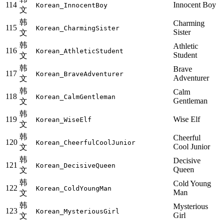
114
Innocent Boy
Korean_InnocentBoy
文
韩
Charming
115
Korean_CharmingSister
Sister
文
韩
Athletic
116
Korean_AthleticStudent
Student
文
韩
Brave
117
Korean_BraveAdventurer
Adventurer
文
韩
Calm
118
Korean_CalmGentleman
Gentleman
文
韩
119
Wise Elf
Korean_WiseElf
文
韩
Cheerful
120
Korean_CheerfulCoolJunior
Cool Junior
文
韩
Decisive
121
Korean_DecisiveQueen
Queen
文
韩
Cold Young
122
Korean_ColdYoungMan
Man
文
韩
Mysterious
123
Korean_MysteriousGirl
Girl
文