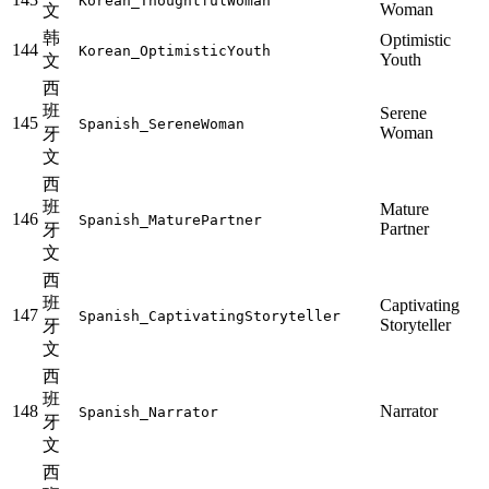
Korean_ThoughtfulWoman
Woman
文
韩
Optimistic
144
Korean_OptimisticYouth
Youth
文
西
班
Serene
145
Spanish_SereneWoman
Woman
牙
文
西
班
Mature
146
Spanish_MaturePartner
Partner
牙
文
西
班
Captivating
147
Spanish_CaptivatingStoryteller
Storyteller
牙
文
西
班
148
Narrator
Spanish_Narrator
牙
文
西