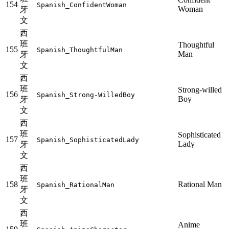
154
Spanish_ConfidentWoman
Woman
牙
文
西
班
Thoughtful
155
Spanish_ThoughtfulMan
Man
牙
文
西
班
Strong-willed
156
Spanish_Strong-WilledBoy
Boy
牙
文
西
班
Sophisticated
157
Spanish_SophisticatedLady
Lady
牙
文
西
班
158
Rational Man
Spanish_RationalMan
牙
文
西
班
Anime