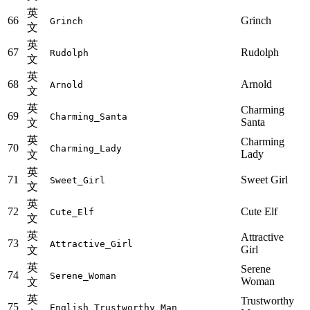
英
66
Grinch
Grinch
文
英
67
Rudolph
Rudolph
文
英
68
Arnold
Arnold
文
英
Charming
69
Charming_Santa
Santa
文
英
Charming
70
Charming_Lady
Lady
文
英
71
Sweet Girl
Sweet_Girl
文
英
72
Cute Elf
Cute_Elf
文
英
Attractive
73
Attractive_Girl
Girl
文
英
Serene
74
Serene_Woman
Woman
文
英
Trustworthy
75
English_Trustworthy_Man