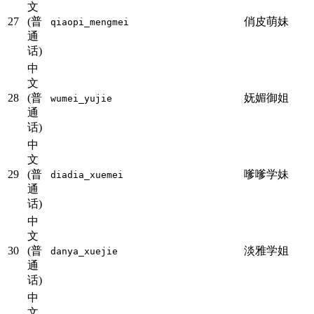
文
27
(普
俏皮萌妹
qiaopi_mengmei
通
话)
中
文
28
(普
妩媚御姐
wumei_yujie
通
话)
中
文
29
(普
嗲嗲学妹
diadia_xuemei
通
话)
中
文
30
(普
淡雅学姐
danya_xuejie
通
话)
中
文