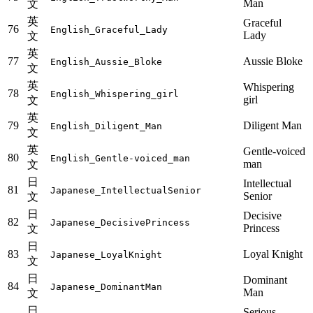
Man
文
英
Graceful
76
English_Graceful_Lady
Lady
文
英
77
Aussie Bloke
English_Aussie_Bloke
文
英
Whispering
78
English_Whispering_girl
girl
文
英
79
Diligent Man
English_Diligent_Man
文
英
Gentle-voiced
80
English_Gentle-voiced_man
man
文
日
Intellectual
81
Japanese_IntellectualSenior
Senior
文
日
Decisive
82
Japanese_DecisivePrincess
Princess
文
日
83
Loyal Knight
Japanese_LoyalKnight
文
日
Dominant
84
Japanese_DominantMan
Man
文
日
Serious