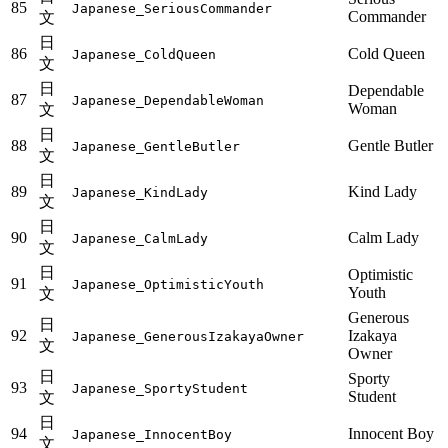
85
Japanese_SeriousCommander
Commander
文
日
86
Cold Queen
Japanese_ColdQueen
文
日
Dependable
87
Japanese_DependableWoman
Woman
文
日
88
Gentle Butler
Japanese_GentleButler
文
日
89
Kind Lady
Japanese_KindLady
文
日
90
Calm Lady
Japanese_CalmLady
文
日
Optimistic
91
Japanese_OptimisticYouth
Youth
文
Generous
日
92
Izakaya
Japanese_GenerousIzakayaOwner
文
Owner
日
Sporty
93
Japanese_SportyStudent
Student
文
日
94
Innocent Boy
Japanese_InnocentBoy
文