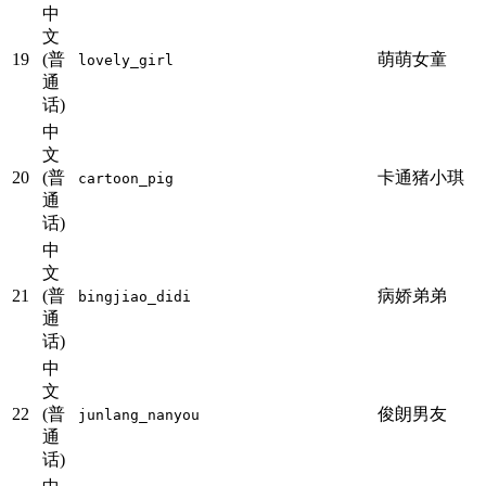
中
文
19
(普
萌萌女童
lovely_girl
通
话)
中
文
20
(普
卡通猪小琪
cartoon_pig
通
话)
中
文
21
(普
病娇弟弟
bingjiao_didi
通
话)
中
文
22
(普
俊朗男友
junlang_nanyou
通
话)