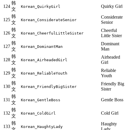
韩
124
Quirky Girl
Korean_QuirkyGirl
文
韩
Considerate
125
Korean_ConsiderateSenior
Senior
文
韩
Cheerful
126
Korean_CheerfulLittleSister
Little Sister
文
韩
Dominant
127
Korean_DominantMan
Man
文
韩
Airheaded
128
Korean_AirheadedGirl
Girl
文
韩
Reliable
129
Korean_ReliableYouth
Youth
文
韩
Friendly Big
130
Korean_FriendlyBigSister
Sister
文
韩
131
Gentle Boss
Korean_GentleBoss
文
韩
132
Cold Girl
Korean_ColdGirl
文
韩
Haughty
133
Korean_HaughtyLady
Lady
文