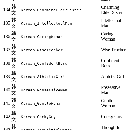
韩
Charming
134
Korean_CharmingElderSister
Elder Sister
文
韩
Intellectual
135
Korean_IntellectualMan
Man
文
韩
Caring
136
Korean_CaringWoman
Woman
文
韩
137
Wise Teacher
Korean_WiseTeacher
文
韩
Confident
138
Korean_ConfidentBoss
Boss
文
韩
139
Athletic Girl
Korean_AthleticGirl
文
韩
Possessive
140
Korean_PossessiveMan
Man
文
韩
Gentle
141
Korean_GentleWoman
Woman
文
韩
142
Cocky Guy
Korean_CockyGuy
文
韩
Thoughtful
143