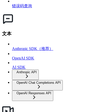
错误码查询
文本
Anthropic SDK（推荐）
OpenAI SDK
AI SDK
Anthropic API
OpenAI Chat Completions API
OpenAI Responses API