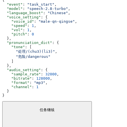
{
  "event"
: 
"task_start"
,
  "model"
: 
"speech-2.8-turbo"
,
  "language_boost"
: 
"Chinese"
,
  "voice_setting"
: {
    "voice_id"
: 
"male-qn-qingse"
,
    "speed"
: 
1
,
    "vol"
: 
1
,
    "pitch"
: 
0
  },
  "pronunciation_dict"
: {
    "tone"
: [
      "处理/(chu3)(li3)"
,
      "危险/dangerous"
    ]
  },
  "audio_setting"
: {
    "sample_rate"
: 
32000
,
    "bitrate"
: 
128000
,
    "format"
: 
"mp3"
,
    "channel"
: 
1
  }
}
任务继续