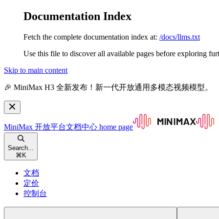
Documentation Index
Fetch the complete documentation index at:
/docs/llms.txt
Use this file to discover all available pages before exploring fur
Skip to main content
🎉 MiniMax H3 全新发布！新一代开放通用多模态视频模型。
MiniMax 开放平台文档中心
home page
Search...
⌘
K
文档
定价
控制台