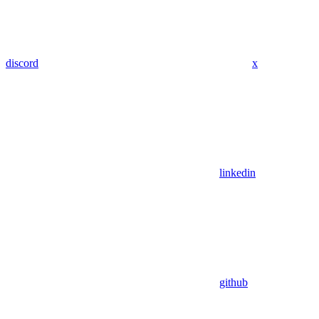
discord
x
linkedin
github