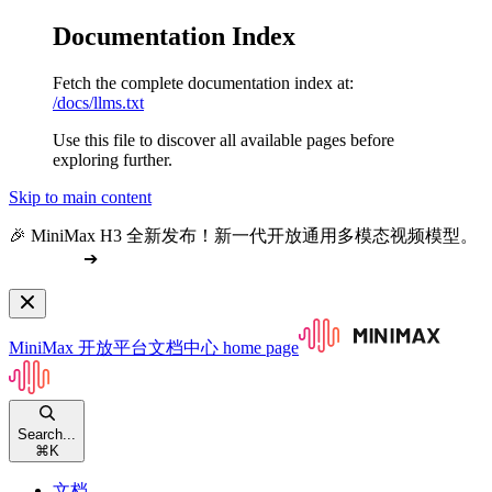
Documentation Index
Fetch the complete documentation index at:
/docs/llms.txt
Use this file to discover all available pages before
exploring further.
Skip to main content
🎉 MiniMax H3 全新发布！新一代开放通用多模态视频模型。
查看文档
➔
MiniMax 开放平台文档中心
home page
Search...
⌘
K
文档