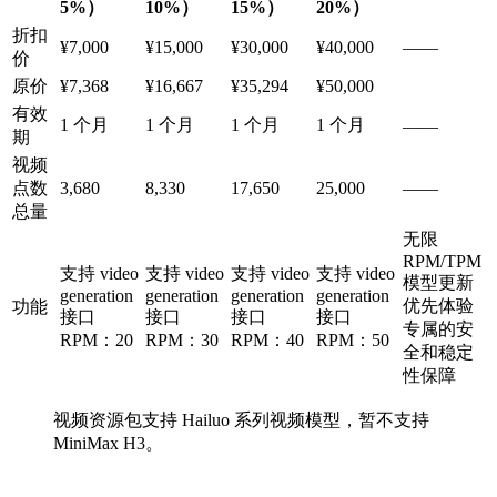
5%）
10%）
15%）
20%）
折扣
¥7,000
¥15,000
¥30,000
¥40,000
——
价
原价
¥7,368
¥16,667
¥35,294
¥50,000
有效
1 个月
1 个月
1 个月
1 个月
——
期
视频
点数
3,680
8,330
17,650
25,000
——
总量
无限
RPM/TPM
支持 video
支持 video
支持 video
支持 video
模型更新
generation
generation
generation
generation
优先体验
功能
接口
接口
接口
接口
专属的安
RPM：20
RPM：30
RPM：40
RPM：50
全和稳定
性保障
视频资源包支持 Hailuo 系列视频模型，暂不支持
MiniMax H3。