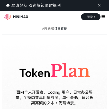
MiniMax API 开放平台
🎁 邀请好友,双边解锁限时福利
登录
API 价格
订阅套餐
文档中心
定价
控制台
概览
API 价格
Token Plan
Plan
Token
面向个人开发者、Coding 用户、日常办公场
景，全模态共享用量额度，单价最低，适合长
期高频的文本 / 代码场景。