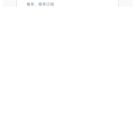
每年，按年订阅
立即订阅
10
月度约 6 亿+ token M3 用量
%
支持 MiniMax 全系模型（M3 / M2.7 / 图
像 / 语音 / 音乐）
OFF
可同时支持 3-4 个 Agent 并发运行
支持主流的编程工具，并持续扩展中
1M 长上下文，适合处理长文档 / 大型代
码库
155****8539 送你惊
喜优惠
M3 原生多模态理解：图像 / 视频输入
使用规则
文本 / 图像 / 语音 / 音乐 共享同一额度
适用于全场 Token Plan 套餐，单
单立减
限时活动，不容错过。优惠有效期
至2026年8月31日
最受欢迎 🔥
立即购买