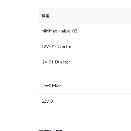
模型
MiniMax-Hailuo-02
T2V-01-Director
I2V-01-Director
I2V-01-live
S2V-01