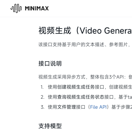
视频生成（Video Genera
该接口支持基于用户的文本描述、参考图片
接口说明
视频生成采用异步方式，整体包含3个API：
1
.
使用
创建视频生成任务
接口，创建视频生成
2
.
使用
查询视频生成任务状态
接口，基于ta
3
.
使用
文件管理
接口
（
File API
）
基于步骤2
支持模型