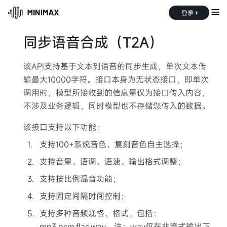
登录
同步语音合成（T2A）
该API支持基于文本到语音的同步生成，单次文本传
文档中心
账户管理
Coding Plan
输最大10000字符。接口本身为无状态接口，即单次
调用时，模型所接收到的信息量仅为接口传入内容，
不涉及业务逻辑，同时模型也不存储您传入的数据。
该接口支持以下功能：
1
.
支持100+系统音色、复刻音色自主选择；
2
.
支持音量、语调、语速、输出格式调整；
3
.
支持按比例混音功能；
4
.
支持固定间隔时间控制；
5
.
支持多种音频规格、格式，包括：
mp3,pcm,flac,wav。注：wav仅在非流式输出下