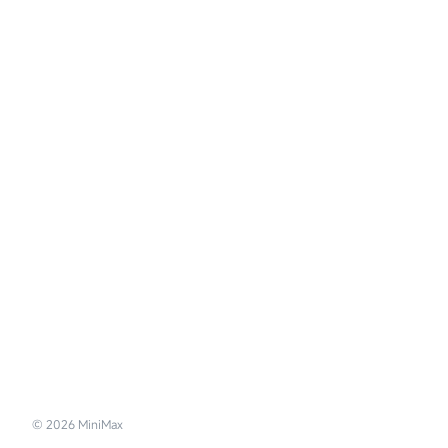
©
2026
MiniMax