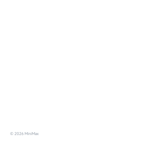
©
2026
MiniMax